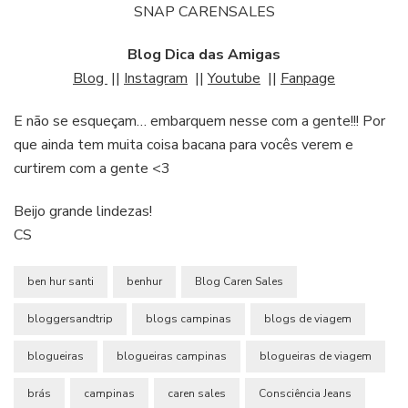
SNAP CARENSALES
Blog Dica das Amigas
Blog
||
Instagram
||
Youtube
||
Fanpage
E não se esqueçam… embarquem nesse com a gente!!! Por
que ainda tem muita coisa bacana para vocês verem e
curtirem com a gente <3
Beijo grande lindezas!
CS
ben hur santi
benhur
Blog Caren Sales
bloggersandtrip
blogs campinas
blogs de viagem
blogueiras
blogueiras campinas
blogueiras de viagem
brás
campinas
caren sales
Consciência Jeans