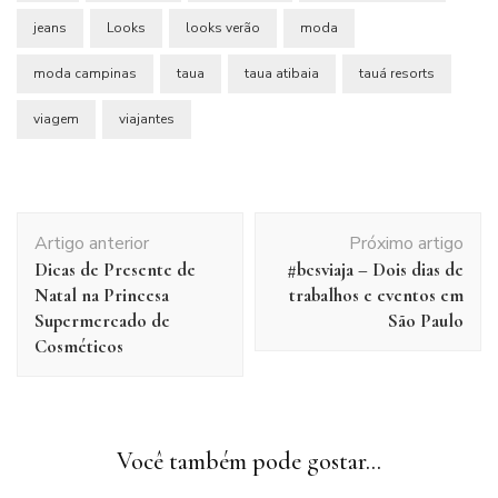
jeans
Looks
looks verão
moda
moda campinas
taua
taua atibaia
tauá resorts
viagem
viajantes
Navegação
Artigo anterior
Próximo artigo
de
Dicas de Presente de
#bcsviaja – Dois dias de
post
Natal na Princesa
trabalhos e eventos em
Supermercado de
São Paulo
Cosméticos
Você também pode gostar...