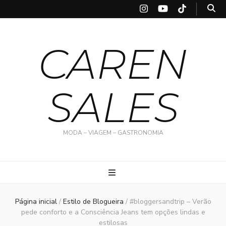
CAREN
SALES
MODA – VIAGEM – GASTRONOMIA
Página inicial
/
Estilo de Blogueira
/
#bloggersandtrip – Verão
pede conforto e a Consciência Jeans tem opções lindas e
estilosas