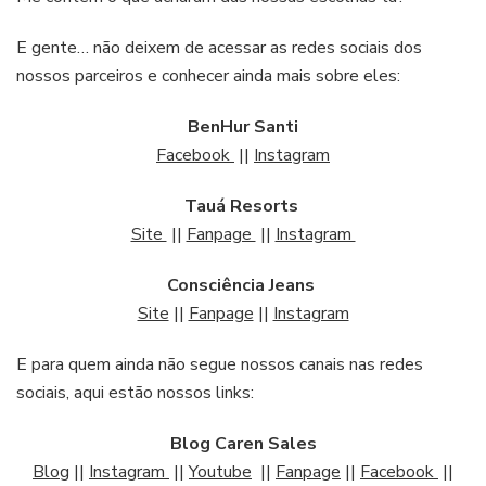
E gente… não deixem de acessar as redes sociais dos
nossos parceiros e conhecer ainda mais sobre eles:
BenHur Santi
Facebook
||
Instagram
Tauá Resorts
Site
||
Fanpage
||
Instagram
Consciência Jeans
Site
||
Fanpage
||
Instagram
E para quem ainda não segue nossos canais nas redes
sociais, aqui estão nossos links:
Blog Caren Sales
Blog
||
Instagram
||
Youtube
||
Fanpage
||
Facebook
||