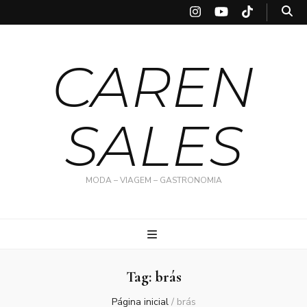
CAREN
SALES
MODA – VIAGEM – GASTRONOMIA
Tag:
brás
Página inicial
/
brás