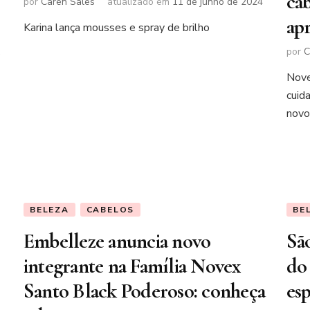
cab
por
Caren Sales
atualizado em
11 de junho de 2024
ap
Karina lança mousses e spray de brilho
s
por
C
Nove
cuid
novo
BELEZA
CABELOS
BE
Embelleze anuncia novo
Sã
integrante na Família Novex
do
Santo Black Poderoso: conheça
es