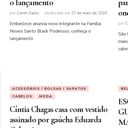
o lançamento
par
on
por
Caren Sales
atualizado em
27 de maio de 2024
Embelleze anuncia novo integrante na Família
por
C
Novex Santo Black Poderoso: conheça o
São 
lançamento
maio
cabe
ACESSÓRIOS / BOLSAS / SAPATOS
BE
CABELOS
MODA
ES
Cíntia Chagas casa com vestido
GU
assinado por gaúcha Eduarda
MA