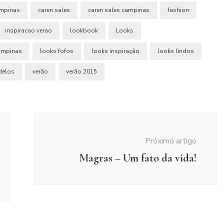
ampinas
caren sales
caren sales campinas
fashion
inspiracao verao
lookbook
Looks
ampinas
looks fofos
looks inspiração
looks lindos
elos
verão
verão 2015
Próximo artigo
Magras – Um fato da vida!