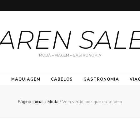
AREN SAL
MODA – VIAGEM – GASTRONOMIA
S
MAQUIAGEM
CABELOS
GASTRONOMIA
VIA
Página inicial
/
Moda
/
Vem verão, por que eu te amo