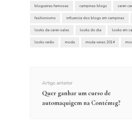
blogueiras famosas
campinas blogs
caren c
fashionismo
influencia dos blogs em campinas
looks da caren sales
looks do dia
looks em c
looks verão
moda
moda verao 2014
mod
Navegação
de
Artigo anterior
post
Quer ganhar um curso de
automaquigem na Contém1g?