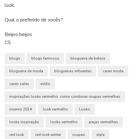
look.
Qual o preferido de vocês?
Beijos beijos
CS
blogs
blogs famosos
blogueira de beleza
blogueira de moda
blogueiras influentes
caren moda
caren sales
estilo
inspirações looks vermelho. como combinar roupas vermelhas
inverno 2014
look vermelho
Looks
looks inspiração
looks vermelho
peças vermelhas
red look
red look winter
roupas
style