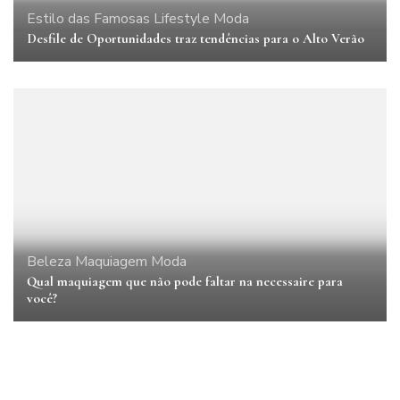
Estilo das Famosas
Lifestyle
Moda
Desfile de Oportunidades traz tendências para o Alto Verão
Beleza
Maquiagem
Moda
Qual maquiagem que não pode faltar na necessaire para
você?