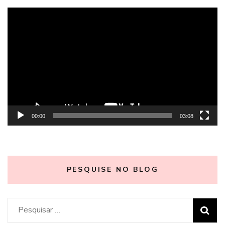
Tocador
de
vídeo
00:00
03:08
PESQUISE NO BLOG
Pesquisar
por: