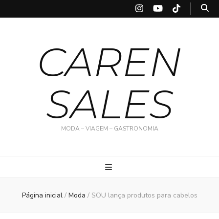
CAREN
SALES
MODA – VIAGEM – GASTRONOMIA
Página inicial
/
Moda
/
SOU lança produtos para cabelos