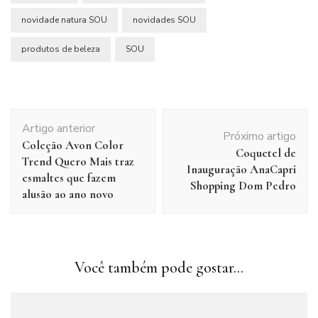
novidade natura SOU
novidades SOU
produtos de beleza
SOU
Navegação
Artigo anterior
de
Próximo artigo
Coleção Avon Color
post
Coquetel de
Trend Quero Mais traz
Inauguração AnaCapri
esmaltes que fazem
Shopping Dom Pedro
alusão ao ano novo
Você também pode gostar...