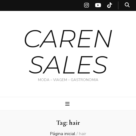
CAREN
SALES
MODA – VIAGEM – GASTRONOMIA
Tag:
hair
Página inicial
/
hair