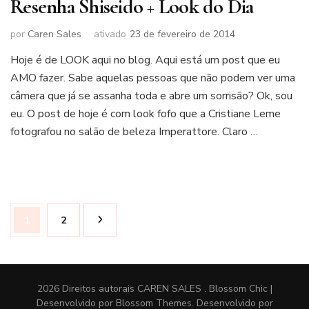
Resenha Shiseido + Look do Dia
por
Caren Sales
ativado
23 de fevereiro de 2014
Hoje é de LOOK aqui no blog. Aqui está um post que eu
AMO fazer. Sabe aquelas pessoas que não podem ver uma
câmera que já se assanha toda e abre um sorrisão? Ok, sou
eu. O post de hoje é com look fofo que a Cristiane Leme
fotografou no salão de beleza Imperattore. Claro …
Paginação
Página
Página
1
2
de
posts
2026 Direitos autorais
CAREN SALES
.
Blossom Chic |
Desenvolvido por
Blossom Themes
. Desenvolvido por