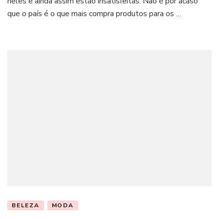
neles e ainda assim estão insatisfeitas. Não é por acaso
que o país é o que mais compra produtos para os …
BELEZA
MODA