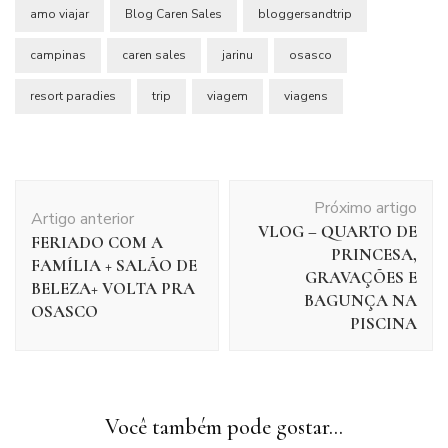
amo viajar
Blog Caren Sales
bloggersandtrip
campinas
caren sales
jarinu
osasco
resort paradies
trip
viagem
viagens
Navegação
Próximo artigo
de
Artigo anterior
VLOG – QUARTO DE
post
FERIADO COM A
PRINCESA,
FAMÍLIA + SALÃO DE
GRAVAÇÕES E
BELEZA+ VOLTA PRA
BAGUNÇA NA
OSASCO
PISCINA
Você também pode gostar...