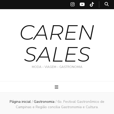
CAREN
SALES
MODA – VIAGEM – GASTRONOMIA
Página inicial
/
Gastronomia
/
6o. Festival Gastronômico de
Campinas e Região concilia Gastronomia e Cultura.