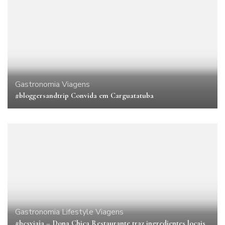
Gastronomia
Viagens
#bloggersandtrip Convida em Carguatatuba
Gastronomia
Lifestyle
Viagens
#bcsviaja – Dona Chica Restaurante traz ingredientes locais