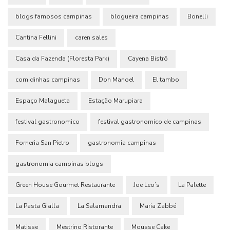
blogs famosos campinas
blogueira campinas
Bonelli
Cantina Fellini
caren sales
Casa da Fazenda (Floresta Park)
Cayena Bistrô
comidinhas campinas
Don Manoel
El tambo
Espaço Malagueta
Estação Marupiara
festival gastronomico
festival gastronomico de campinas
Forneria San Pietro
gastronomia campinas
gastronomia campinas blogs
Green House Gourmet Restaurante
Joe Leo’s
La Palette
La Pasta Gialla
La Salamandra
Maria Zabbé
Matisse
Mestrino Ristorante
Mousse Cake