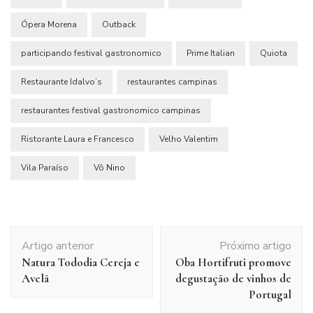
Ópera Morena
Outback
participando festival gastronomico
Prime Italian
Quiota
Restaurante Idalvo’s
restaurantes campinas
restaurantes festival gastronomico campinas
Ristorante Laura e Francesco
Velho Valentim
Vila Paraíso
Vô Nino
Navegação
Artigo anterior
Próximo artigo
de
Natura Tododia Cereja e
Oba Hortifruti promove
post
Avelã
degustação de vinhos de
Portugal