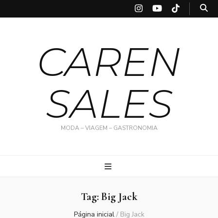
CAREN
SALES
MODA – VIAGEM – GASTRONOMIA
Tag:
Big Jack
Página inicial
/
Big Jack