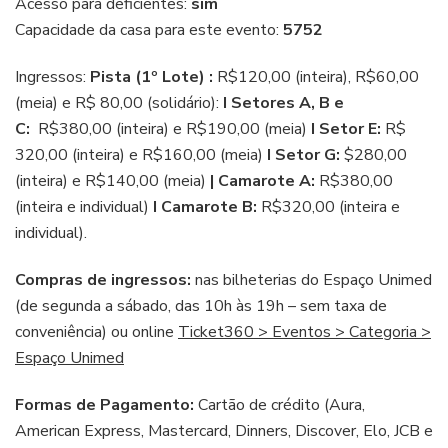
Acesso para deficientes:
sim
Capacidade da casa para este evento:
5752
Ingressos:
Pista (1º Lote) :
R$120,00 (inteira), R$60,00
(meia) e R$ 80,00 (solidário):
I Setores A, B e
C:
R$380,00 (inteira) e R$190,00 (meia)
I Setor E:
R$
320,00 (inteira) e R$160,00 (meia)
I Setor G:
$280,00
(inteira) e R$140,00 (meia)
| Camarote A:
R$380,00
(inteira e individual)
I Camarote B:
R$320,00 (inteira e
individual).
Compras de ingressos:
nas bilheterias do Espaço Unimed
(de segunda a sábado, das 10h às 19h – sem taxa de
conveniência) ou online
Ticket360 > Eventos > Categoria >
Espaço Unimed
Formas de Pagamento:
Cartão de crédito (Aura,
American Express, Mastercard, Dinners, Discover, Elo, JCB e