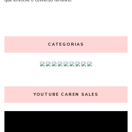
que envolve o Universo feminino.
CATEGORIAS
YOUTUBE CAREN SALES
Tocador
de
vídeo