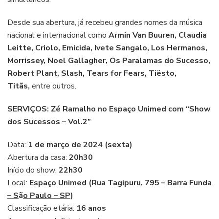
Desde sua abertura, já recebeu grandes nomes da música
nacional e internacional como
Armin Van Buuren, Claudia
Leitte, Criolo, Emicida, Ivete Sangalo, Los Hermanos,
Morrissey, Noel Gallagher, Os Paralamas do Sucesso,
Robert Plant, Slash, Tears for Fears, Tiësto,
Titãs,
entre outros.
SERVIÇOS: Zé Ramalho no Espaço Unimed com “Show
dos Sucessos – Vol.2”
Data:
1 de março de 2024 (sexta)
Abertura da casa:
20h30
Início do show:
22h30
Local:
Espaço Unimed (
Rua Tagipuru, 795 – Barra Funda
– S
ã
o Paulo – SP
)
Classificação etária:
16 anos