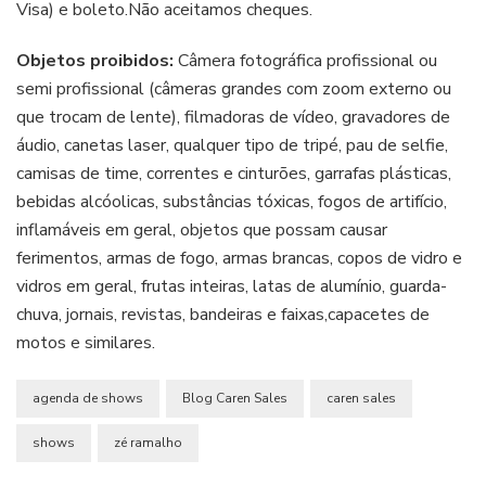
Visa) e boleto.Não aceitamos cheques.
Objetos proibidos:
Câmera fotográfica profissional ou
semi profissional (câmeras grandes com zoom externo ou
que trocam de lente), filmadoras de vídeo, gravadores de
áudio, canetas laser, qualquer tipo de tripé, pau de selfie,
camisas de time, correntes e cinturões, garrafas plásticas,
bebidas alcóolicas, substâncias tóxicas, fogos de artifício,
inflamáveis em geral, objetos que possam causar
ferimentos, armas de fogo, armas brancas, copos de vidro e
vidros em geral, frutas inteiras, latas de alumínio, guarda-
chuva, jornais, revistas, bandeiras e faixas,capacetes de
motos e similares.
agenda de shows
Blog Caren Sales
caren sales
shows
zé ramalho