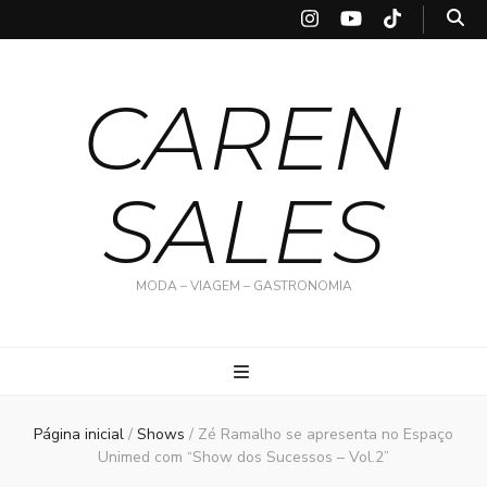
CAREN
SALES
MODA – VIAGEM – GASTRONOMIA
Página inicial
/
Shows
/
Zé Ramalho se apresenta no Espaço
Unimed com “Show dos Sucessos – Vol.2”