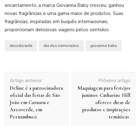
encantamento, a marca Giovanna Baby cresceu, ganhou
novas fragrâncias e uma gama maior de produtos. Suas
fragrâncias, inspiradas em buquês internacionais,
proporcionam deliciosas viagens pelos sentidos.
desodorante
dia dos namorados
giovanna baby
Navegação
Artigo anterior
Próximo artigo
de
Deline é a patrocinadora
Maquiagem para festejos
post
oficial das festas de São
juninos: Catharine Hill
João em Caruaru e
oferece dicas de
Arcoverde, em
produtos e inspirações
Pernambuco
temáticas