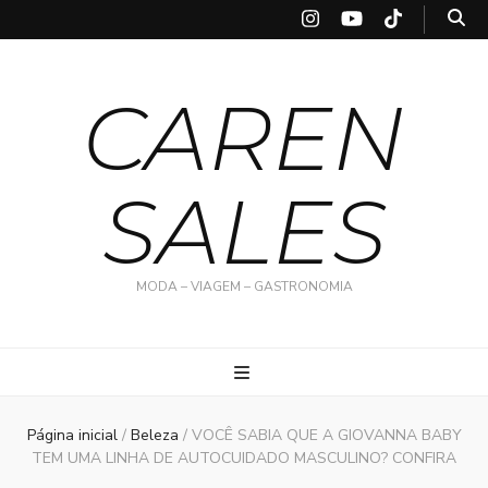
CAREN
SALES
MODA – VIAGEM – GASTRONOMIA
Página inicial
/
Beleza
/
VOCÊ SABIA QUE A GIOVANNA BABY
TEM UMA LINHA DE AUTOCUIDADO MASCULINO? CONFIRA