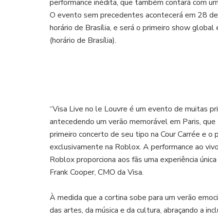
performance inédita, que também contará com um g
O evento sem precedentes acontecerá em 28 de m
horário de Brasília, e será o primeiro show globa
(horário de Brasília).
“Visa Live no le Louvre é um evento de muitas pri
antecedendo um verão memorável em Paris, que t
primeiro concerto de seu tipo na Cour Carrée e o 
exclusivamente na Roblox. A performance ao viv
Roblox proporciona aos fãs uma experiência única d
Frank Cooper, CMO da Visa.
À medida que a cortina sobe para um verão emocio
das artes, da música e da cultura, abraçando a in