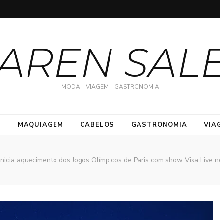
AREN SAL
MODA – VIAGEM – GASTRONOMIA
S
MAQUIAGEM
CABELOS
GASTRONOMIA
VIA
inicia aquecimento dos Jogos Olímpicos de Paris com show Visa Live n