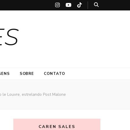
ES
GENS
SOBRE
CONTATO
o le Louvre, estrelando Post Malone
CAREN SALES