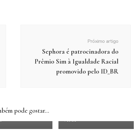
Próximo artigo
Sephora é patrocinadora do
Prêmio Sim à Igualdade Racial
promovido pelo ID_BR
Gastronomia
Lançamentos
Shopping Eusébio inaugura
Lançamentos
Perfumes
SmartFit e anuncia novo
bém pode gostar...
ário apresenta EGEO
restaurante Kina do Feijão
a
Verde