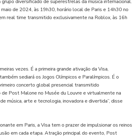
rupo diversificado de superestrelas da música internacional.
aio de 2024, às 19h30, horário local de Paris e 14h30 no
l em real time transmitido exclusivamente na Roblox, às 16h
meiras vezes. É a primeira grande ativação da Visa,
ambém sediará os Jogos Olímpicos e Paralímpicos. É o
primeiro concerto global presencial transmitido
o de Post Malone no Musée du Louvre e virtualmente na
e música, arte e tecnologia, inovadora e divertida”, disse
nante em Paris, a Visa tem o prazer de impulsionar os reinos
clusão em cada etapa. Atração principal do evento, Post