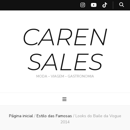
CAREN
SALES
MODA – VIAGEM – GASTRONOMIA
Página inicial
/
Estilo das Famosas
/
Looks do Baile da Vogue
2014