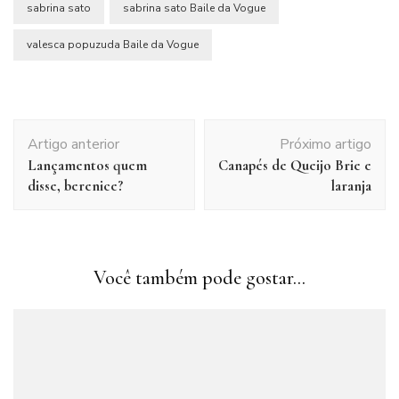
sabrina sato
sabrina sato Baile da Vogue
valesca popuzuda Baile da Vogue
Navegação
Artigo anterior
Próximo artigo
de
Lançamentos quem
Canapés de Queijo Brie e
post
disse, berenice?
laranja
Você também pode gostar...