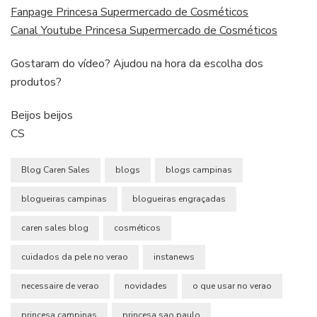
Fanpage Princesa Supermercado de Cosméticos
Canal Youtube Princesa Supermercado de Cosméticos
Gostaram do vídeo? Ajudou na hora da escolha dos
produtos?
Beijos beijos
CS
Blog Caren Sales
blogs
blogs campinas
blogueiras campinas
blogueiras engraçadas
caren sales blog
cosméticos
cuidados da pele no verao
instanews
necessaire de verao
novidades
o que usar no verao
princesa campinas
princesa sao paulo