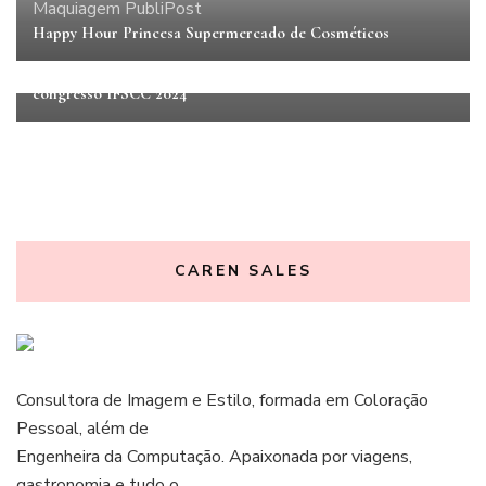
Maquiagem
PubliPost
Beleza
Happy Hour Princesa Supermercado de Cosméticos
Grupo L’Oréal no Brasil lança desafio de sustentabilidade
para startups e pesquisadores acadêmicos participarem no
congresso IFSCC 2024
CAREN SALES
Consultora de Imagem e Estilo, formada em Coloração
Pessoal, além de
Engenheira da Computação. Apaixonada por viagens,
gastronomia e tudo o