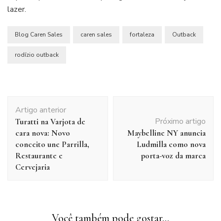
lazer.
Blog Caren Sales
caren sales
fortaleza
Outback
rodízio outback
Navegação
Artigo anterior
de
Próximo artigo
Turatti na Varjota de
post
cara nova: Novo
Maybelline NY anuncia
conceito une Parrilla,
Ludmilla como nova
Restaurante e
porta-voz da marca
Cervejaria
Você também pode gostar...