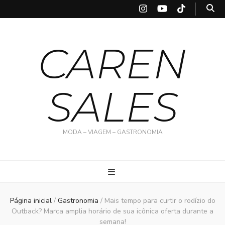
CAREN
SALES
MODA – VIAGEM – GASTRONOMIA
Página inicial
/
Gastronomia
/
Mais tempo para curtir o rodízio do
Outback? Marca amplia horário de sua icônica oferta durante a
semana!