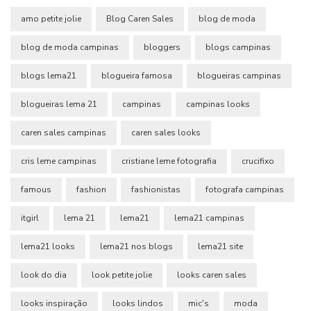
amo petite jolie
Blog Caren Sales
blog de moda
blog de moda campinas
bloggers
blogs campinas
blogs lema21
blogueira famosa
blogueiras campinas
blogueiras lema 21
campinas
campinas looks
caren sales campinas
caren sales looks
cris leme campinas
cristiane leme fotografia
crucifixo
famous
fashion
fashionistas
fotografa campinas
itgirl
lema 21
lema21
lema21 campinas
lema21 looks
lema21 nos blogs
lema21 site
look do dia
look petite jolie
looks caren sales
looks inspiração
looks lindos
mic's
moda