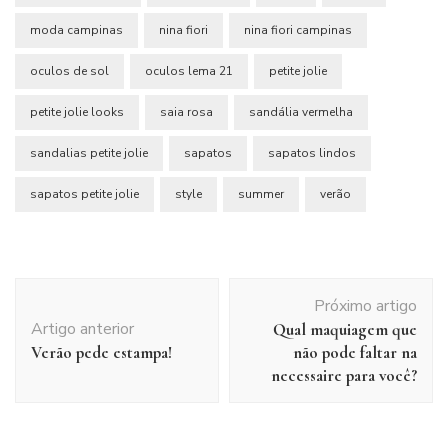
moda campinas
nina fiori
nina fiori campinas
oculos de sol
oculos lema 21
petite jolie
petite jolie looks
saia rosa
sandália vermelha
sandalias petite jolie
sapatos
sapatos lindos
sapatos petite jolie
style
summer
verão
Navegação
Próximo artigo
de
Artigo anterior
Qual maquiagem que
post
Verão pede estampa!
não pode faltar na
necessaire para você?