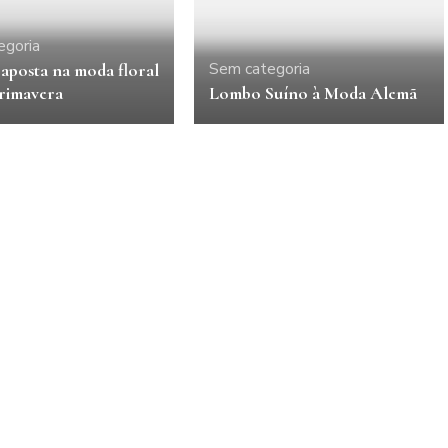
egoria
Sem categoria
aposta na moda floral
Primavera
Lombo Suíno à Moda Alemã