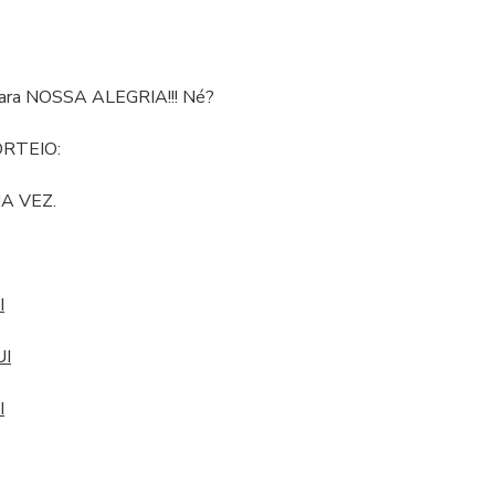
ara NOSSA ALEGRIA!!! Né?
SORTEIO:
MA VEZ.
I
I
I