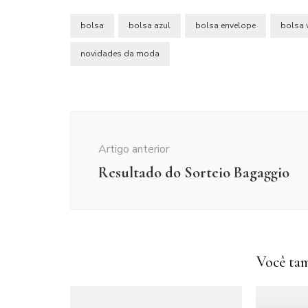
bolsa
bolsa azul
bolsa envelope
bolsa 
novidades da moda
Navegação
de
Artigo anterior
post
Resultado do Sorteio Bagaggio
Você tam