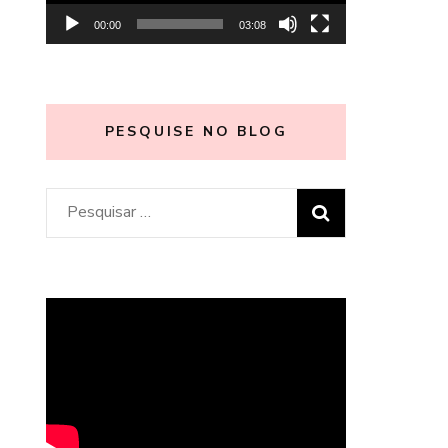
00:00
03:08
PESQUISE NO BLOG
Pesquisar
por: