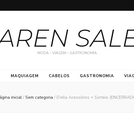
AREN SAL
MODA – VIAGEM – GASTRONOMIA
S
MAQUIAGEM
CABELOS
GASTRONOMIA
VIA
ágina inicial
/
Sem categoria
/
D’ella Acessórios + Sorteio (ENCERRAD