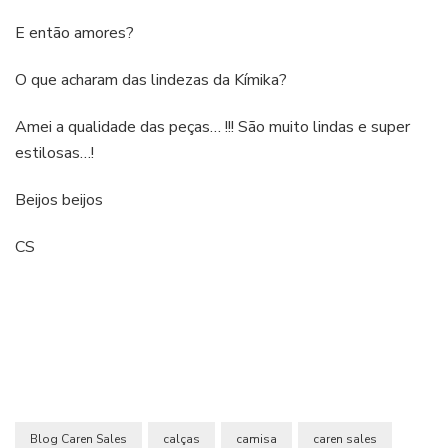
E então amores?
O que acharam das lindezas da Kímika?
Amei a qualidade das peças… !!! São muito lindas e super
estilosas…!
Beijos beijos
CS
Blog Caren Sales
calças
camisa
caren sales