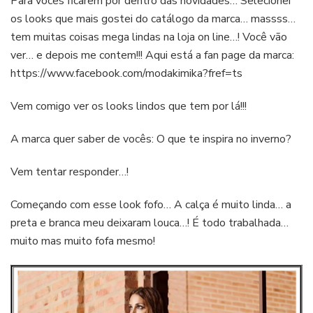
Para vocês ficarem por dentro das novidades… Selecionei
os looks que mais gostei do catálogo da marca… massss…
tem muitas coisas mega lindas na loja on line…! Você vão
ver… e depois me contem!!! Aqui está a fan page da marca:
https://www.facebook.com/modakimika?fref=ts
Vem comigo ver os looks lindos que tem por lá!!!
A marca quer saber de vocês: O que te inspira no inverno?
Vem tentar responder…!
Começando com esse look fofo… A calça é muito linda… a
preta e branca meu deixaram louca…! É todo trabalhada…
muito mas muito fofa mesmo!