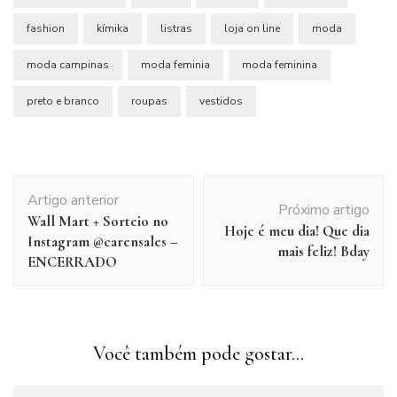
fashion
kímika
listras
loja on line
moda
moda campinas
moda feminia
moda feminina
preto e branco
roupas
vestidos
Navegação
Artigo anterior
de
Próximo artigo
Wall Mart + Sorteio no
post
Hoje é meu dia! Que dia
Instagram @carensales –
mais feliz! Bday
ENCERRADO
Você também pode gostar...