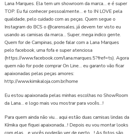
Lana Marques. Ela tem um showroom da marca… e é super
TOP. Eu fui conhecer pessoalmente… e to IN LOVE pela
qualidade, pelo cuidado com as peças. Quem segue o
Instagram do BCS o @carensales, já devem ter visto eu
usando as camisas da marca… Super, mega indico gente.
Quem for de Campinas, pode falar com a Lana Marques
pelo facebook, uma fofa e super atenciosa
(https://www.facebook.com/lana.marques.5?fref=ts). Agora
quem não for pode comprar On Line… eu garanto vão ficar
apaixonadas pelas peças amores:
http://www.kimikaloja.com.br/home
Eu estou apaixonada pelas minhas escolhas no ShowRoom
da Lana… e logo mais vou mostrar para vocês…!
Para quem ainda não viu… aqui estão duas camisas lindas da
Kímika que fiquei apaixonada…! Depois eu vou montar looks
com elas… e vocês poderão ver de perto….! As fotos são