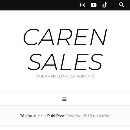
CAREN
SALES
MODA – VIAGEM – GASTRONOMIA
Página inicial
/
PubliPost
/
Inverno 2013 na Kímika