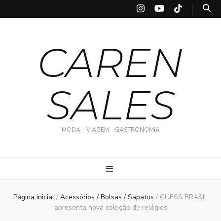
CAREN
SALES
MODA – VIAGEM – GASTRONOMIA
Página inicial
/
Acessórios / Bolsas / Sapatos
/
GUESS BRASIL
apresenta nova coleção de relógios