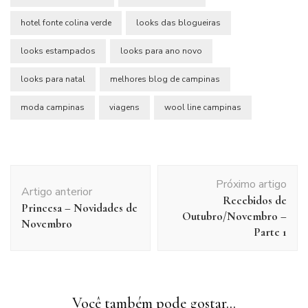
hotel fonte colina verde
looks das blogueiras
looks estampados
looks para ano novo
looks para natal
melhores blog de campinas
moda campinas
viagens
wool line campinas
Navegação
Próximo artigo
de
Artigo anterior
Recebidos de
post
Princesa – Novidades de
Outubro/Novembro –
Novembro
Parte 1
Você também pode gostar...