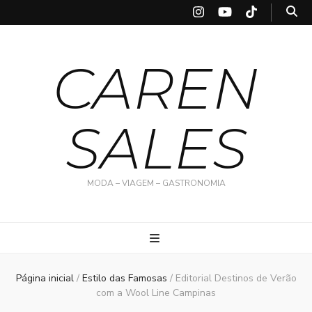
CAREN
SALES
MODA – VIAGEM – GASTRONOMIA
Página inicial
/
Estilo das Famosas
/
Editorial Destinos de Verão
com a Wool Line Campinas