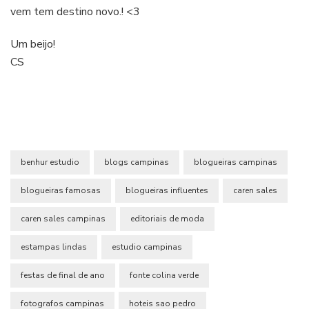
vem tem destino novo.! <3
Um beijo!
CS
benhur estudio
blogs campinas
blogueiras campinas
blogueiras famosas
blogueiras influentes
caren sales
caren sales campinas
editoriais de moda
estampas lindas
estudio campinas
festas de final de ano
fonte colina verde
fotografos campinas
hoteis sao pedro