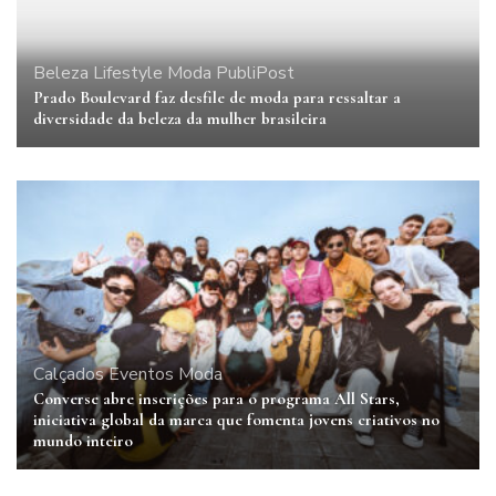
Beleza
Lifestyle
Moda
PubliPost
Prado Boulevard faz desfile de moda para ressaltar a
diversidade da beleza da mulher brasileira
Calçados
Eventos
Moda
Converse abre inscrições para o programa All Stars,
iniciativa global da marca que fomenta jovens criativos no
mundo inteiro