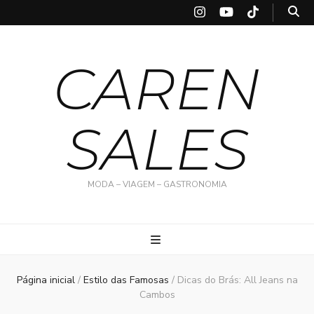
CAREN
SALES
MODA – VIAGEM – GASTRONOMIA
Página inicial
/
Estilo das Famosas
/
Dicas do Brás: All Jeans na
Cambos