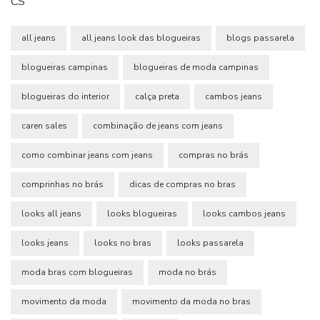
CS
all jeans
all jeans look das blogueiras
blogs passarela
blogueiras campinas
blogueiras de moda campinas
blogueiras do interior
calça preta
cambos jeans
caren sales
combinação de jeans com jeans
como combinar jeans com jeans
compras no brás
comprinhas no brás
dicas de compras no bras
looks all jeans
looks blogueiras
looks cambos jeans
looks jeans
looks no bras
looks passarela
moda bras com blogueiras
moda no brás
movimento da moda
movimento da moda no bras