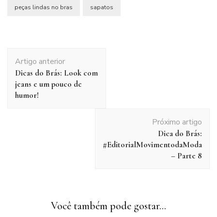
peças lindas no bras
sapatos
Navegação
Artigo anterior
de
Dicas do Brás: Look com
post
jeans e um pouco de
humor!
Próximo artigo
Dica do Brás:
#EditorialMovimentodaModa
– Parte 8
Você também pode gostar...