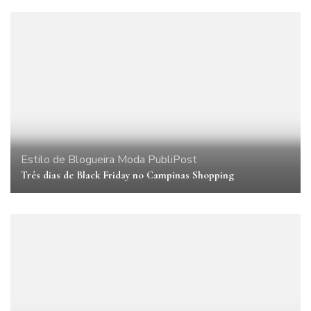
Estilo de Blogueira
Moda
PubliPost
Três dias de Black Friday no Campinas Shopping