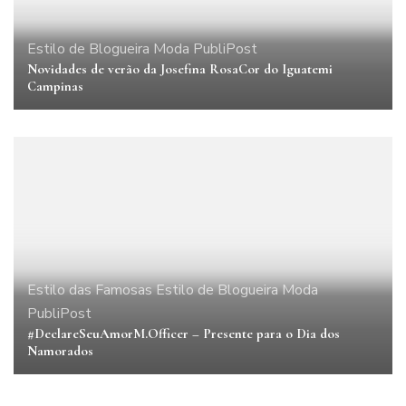
Estilo de Blogueira
Moda
PubliPost
Novidades de verão da Josefina RosaCor do Iguatemi
Campinas
Estilo das Famosas
Estilo de Blogueira
Moda
PubliPost
#DeclareSeuAmorM.Officer – Presente para o Dia dos
Namorados