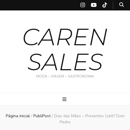
CAREN
SALES
MODA – VIAGEM – GASTRONOMIA
Página inicial
/
PubliPost
/
Dias das Mães – Presentes Uatt? Dom
Pedro