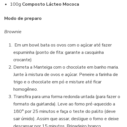
100g
Composto Lácteo Mococa
Modo de preparo
Brownie
Em um bowl bata os ovos com o açúcar até fazer
espuminha (ponto de fita: garante a casquinha
crocante)
Derreta a Manteiga com o chocolate em banho maria.
Junte à mistura de ovos e açúcar. Peneire a farinha de
trigo e o chocolate em pó e misture até ficar
homogêneo.
Transfira para uma forma redonda untada (para fazer o
formato da guirlanda). Leve ao forno pré-aquecido a
180° por 25 minutos e faça o teste do palito (deve
sair úmido). Assim que assar, desligue o forno e deixe
descansar por 15 minutos. Brigadeiro branco