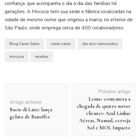
confiança, que acompanha o dia a dia das famílias há
gerações. A Mococa tem sua sede e fábrica localizadas na
cidade de mesmo nome que originou a marca, no interior de
São Paulo, onde emprega cerca de 400 colaboradores.
Blog Caren Sales
caren sales
dia dos namorados
mococa
receitas
Navegação
Próximo artigo
de
Lema+ comemora a
post
Artigo anterior
chegada de quatro novos
Bacio di Latte lança
clientes: Azul Linhas
gelato de Banoffee
Aéreas, Nomad, cerveja
Sol e MOL Impacto