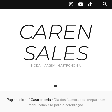
CAREN
SALES
MODA – VIAGEM – GASTRONOMIA
Página inicial
/
Gastronomia
/
Dia dos Namorados: prepare um
menu completo para a celebração