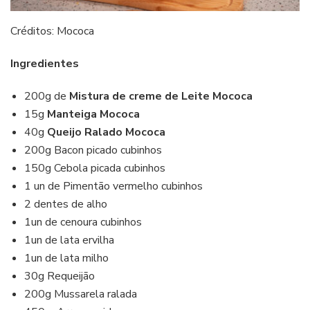
Créditos: Mococa
Ingredientes
200g de
Mistura de creme de Leite Mococa
15g
Manteiga Mococa
40g
Queijo Ralado Mococa
200g Bacon picado cubinhos
150g Cebola picada cubinhos
1 un de Pimentão vermelho cubinhos
2 dentes de alho
1un de cenoura cubinhos
1un de lata ervilha
1un de lata milho
30g Requeijão
200g Mussarela ralada