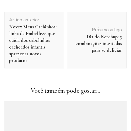
Navegação
Artigo anterior
de
Novex Meus Cachinhos:
post
Próximo artigo
linha da Embelleze que
Dia do Ketchup: 5
cuida dos cabelinhos
combinações inusitadas
cacheados infantis
para se deliciar
apresenta novos
produtos
Você também pode gostar...