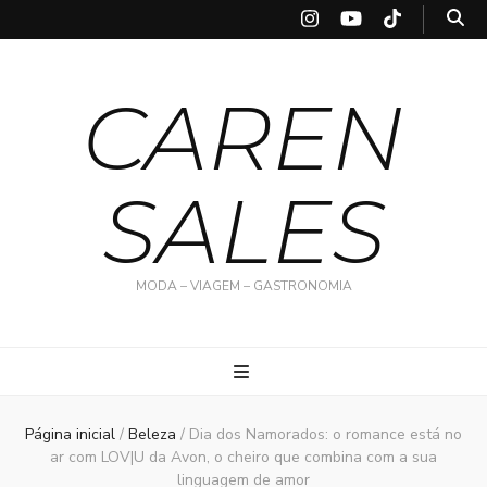
CAREN
SALES
MODA – VIAGEM – GASTRONOMIA
Página inicial
/
Beleza
/
Dia dos Namorados: o romance está no
ar com LOV|U da Avon, o cheiro que combina com a sua
linguagem de amor