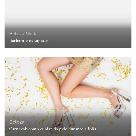
Beleza
Moda
Bárbara e os sapatos
Beleza
Carnaval: como cuidar da pele durante a folia