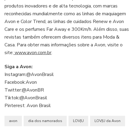
produtos inovadores e de alta tecnologia, com marcas
reconhecidas mundialmente como as linhas de maquiagem
Avon e Color Trend, as linhas de cuidados Renew e Avon
Care e os perfumes Far Away e 300Km/h. Além disso, suas
revistas também oferecem diversos itens para Moda &
Casa. Para obter mais informações sobre a Avon, visite o
site:
www.avon.com.br
.
Siga a Avon:
Instagram:@AvonBrasil
Facebook:Avon
Twitter:@AvonBR
Tiktok
:
@AvonBrasil
Pinterest: Avon Brasil
avon
dia dos namorados
LOV|U
LOV|U da Avon