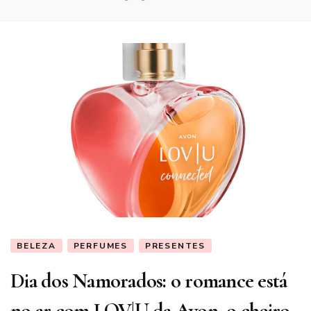
BELEZA
PERFUMES
PRESENTES
Dia dos Namorados: o romance está
no ar com LOV|U da Avon, o cheiro