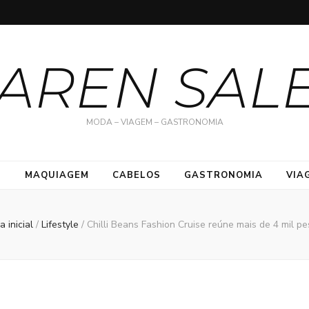
AREN SAL
MODA – VIAGEM – GASTRONOMIA
S
MAQUIAGEM
CABELOS
GASTRONOMIA
VIA
a inicial
/
Lifestyle
/
Chilli Beans Fashion Cruise reúne mais de 4 mil p