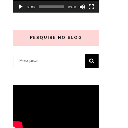
00:00
03:08
PESQUISE NO BLOG
Pesquisar
por: