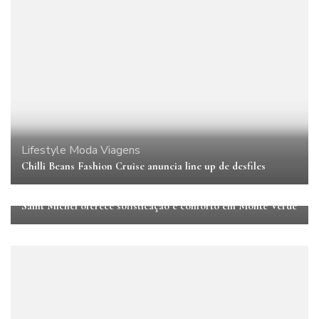
Lifestyle
Moda
Viagens
Chilli Beans Fashion Cruise anuncia line up de desfiles
Hotéis
Turismo
Viagens
Saint Michel oferece sofisticação e conforto em Monte Verde