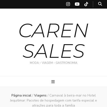
CAREN
SALES
MODA – VIAGEM – GASTRONOMIA
Página inicial
/
Viagens
/
Carnaval à beira-mar no Hotel
Jequitimar: Pacotes de hospedagem com tarifa especial e
atrações para toda a família