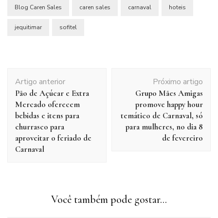
Blog Caren Sales
caren sales
carnaval
hoteis
jequitimar
sofitel
Navegação
Artigo anterior
Próximo artigo
de
Pão de Açúcar e Extra
Grupo Mães Amigas
post
Mercado oferecem
promove happy hour
bebidas e itens para
temático de Carnaval, só
churrasco para
para mulheres, no dia 8
aproveitar o feriado de
de fevereiro
Carnaval
Você também pode gostar...