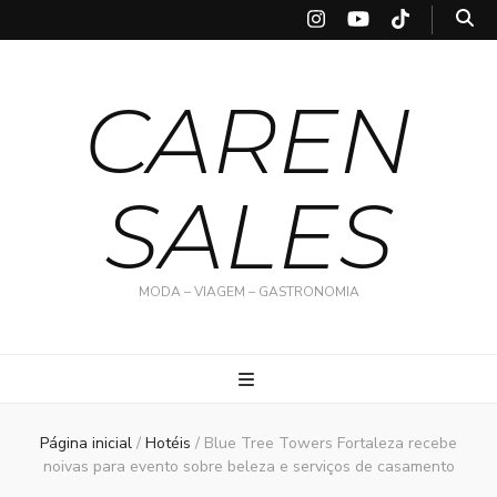
CAREN
SALES
MODA – VIAGEM – GASTRONOMIA
Página inicial
/
Hotéis
/
Blue Tree Towers Fortaleza recebe
noivas para evento sobre beleza e serviços de casamento