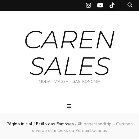
CAREN
SALES
MODA – VIAGEM – GASTRONOMIA
Página inicial
/
Estilo das Famosas
/
#bloggersandtrip – Curtindo
o verão com looks da Pernambucanas