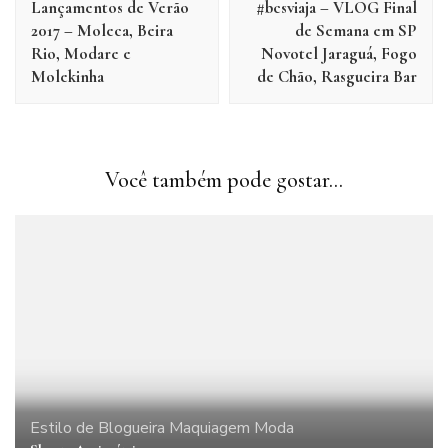
Lançamentos de Verão
#bcsviaja – VLOG Final
post
2017 – Moleca, Beira
de Semana em SP
Rio, Modare e
Novotel Jaraguá, Fogo
Molekinha
de Chão, Rasgueira Bar
Você também pode gostar...
Estilo de Blogueira
Maquiagem
Moda