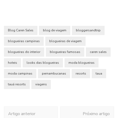
Blog Caren Sales
blog de viagem
bloggersandtrip
blogueiras campinas
blogueiras de viagem
blogueiras do interior
blogueiras famosas
caren sales
hoteis
looks das blogueiras
moda blogueiras
moda campinas
pernambucanas
resorts
taua
tauá resorts
viagens
Navegação
Artigo anterior
Próximo artigo
de