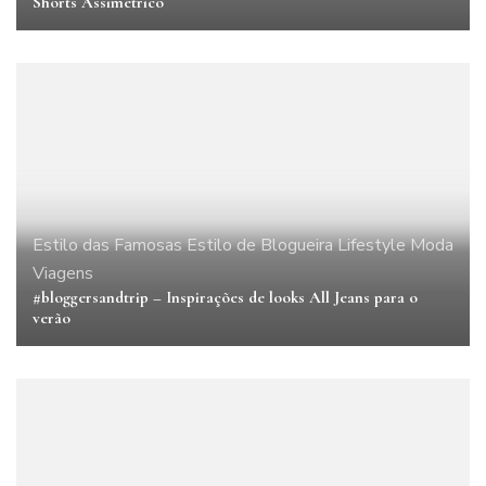
Shorts Assimétrico
Estilo das Famosas
Estilo de Blogueira
Lifestyle
Moda
Viagens
#bloggersandtrip – Inspirações de looks All Jeans para o
verão