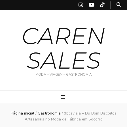
CAREN
SALES
MODA – VIAGEM – GASTRONOMIA
Página inicial
/
Gastronomia
/
#bcsviaja – Du Bom Biscoitos
Artesanais no Moda de Fábrica em Socorro