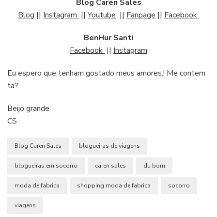
Blog Caren Sales
Blog
||
Instagram
||
Youtube
||
Fanpage
||
Facebook
BenHur Santi
Facebook
||
Instagram
Eu espero que tenham gostado meus amores.! Me contem
ta?
Beijo grande
CS
Blog Caren Sales
blogueiras de viagens
blogueiras em socorro
caren sales
du bom
moda de fabrica
shopping moda de fabrica
socorro
viagens