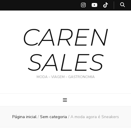
CAREN
SALES
MODA – VIAGEM – GASTRONOMIA
Página inicial
/
Sem categoria
/
A moda agora é Sneakers