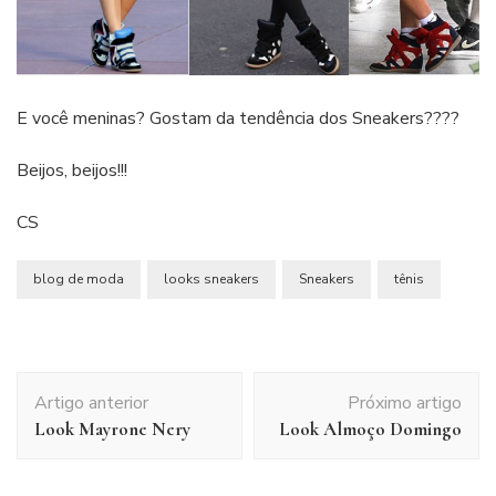
E você meninas? Gostam da tendência dos Sneakers????
Beijos, beijos!!!
CS
blog de moda
looks sneakers
Sneakers
tênis
Navegação
Artigo anterior
Próximo artigo
de
Look Mayrone Nery
Look Almoço Domingo
post