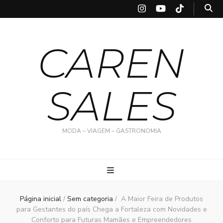
CAREN
SALES
MODA – VIAGEM – GASTRONOMIA
Página inicial
/
Sem categoria
/
A Maior Feira de Produtos
para Gestantes do país Chega a Fortaleza com Novidades e
Conforto para Futuras Mamães e Empreendedores