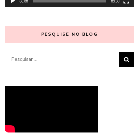
00:00
03:08
PESQUISE NO BLOG
Pesquisar
por: