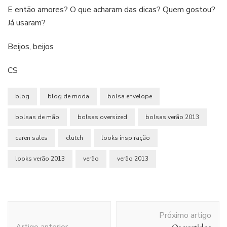
E então amores? O que acharam das dicas? Quem gostou?
Já usaram?
Beijos, beijos
CS
blog
blog de moda
bolsa envelope
bolsas de mão
bolsas oversized
bolsas verão 2013
caren sales
clutch
looks inspiração
looks verão 2013
verão
verão 2013
Navegação
Próximo artigo
de
Artigo anterior