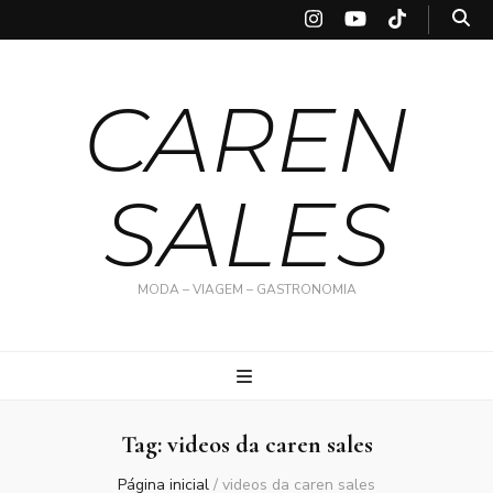
CAREN
SALES
MODA – VIAGEM – GASTRONOMIA
Tag:
videos da caren sales
Página inicial
/
videos da caren sales