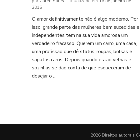
por
Caren Sales
atualizado em
16 de janeiro de
2015
O amor definitivamente não é algo moderno. Por
isso, grande parte das mulheres bem sucedidas e
independentes tem na sua vida amorosa um
verdadeiro fracasso. Querem um carro, uma casa,
uma profissão que dê status, roupas, bolsas e
sapatos caros. Depois quando estão velhas e
sozinhas se dão conta de que esqueceram de
desejar o …
2026 Direitos autorais
C