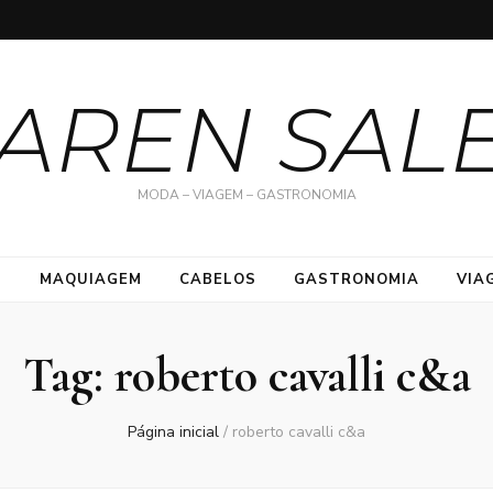
AREN SAL
MODA – VIAGEM – GASTRONOMIA
S
MAQUIAGEM
CABELOS
GASTRONOMIA
VIA
Tag:
roberto cavalli c&a
Página inicial
/
roberto cavalli c&a