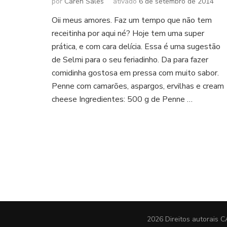
por
Caren Sales
ativado
6 de setembro de 2014
Oii meus amores. Faz um tempo que não tem
receitinha por aqui né? Hoje tem uma super
prática, e com cara delícia. Essa é uma sugestão
de Selmi para o seu feriadinho. Da para fazer
comidinha gostosa em pressa com muito sabor.
Penne com camarões, aspargos, ervilhas e cream
cheese Ingredientes: 500 g de Penne …
2026 Direitos autorais
C