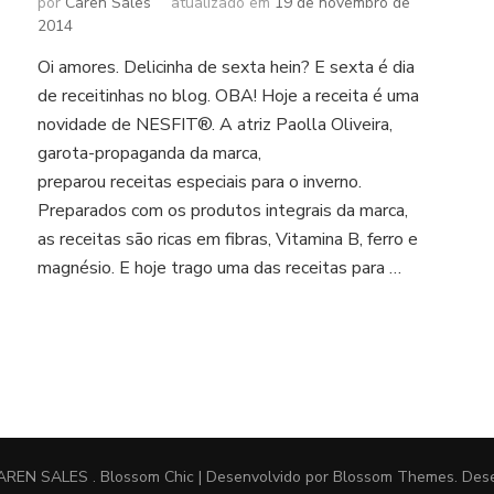
por
Caren Sales
atualizado em
19 de novembro de
2014
Oi amores. Delicinha de sexta hein? E sexta é dia
de receitinhas no blog. OBA! Hoje a receita é uma
novidade de NESFIT®. A atriz Paolla Oliveira,
garota-propaganda da marca,
preparou receitas especiais para o inverno.
Preparados com os produtos integrais da marca,
as receitas são ricas em fibras, Vitamina B, ferro e
magnésio. E hoje trago uma das receitas para …
AREN SALES
.
Blossom Chic | Desenvolvido por
Blossom Themes
. Des