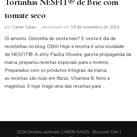
Tortinhas NESFIT® de Brie com
tomate seco
por
Caren Sales
atualizado em
19 de novembro de 2014
Oi amores. Delicinha de sexta hein? E sexta é dia de
receitinhas no blog. OBA! Hoje a receita é uma novidade
de NESFIT®. A atriz Paolla Oliveira, garota-propaganda da
marca, preparou receitas especiais para o inverno.
Preparados com os produtos integrais da marca,
as receitas são ricas em fibras, Vitamina B, ferro e
magnésio. E hoje trago uma das receitas para …
2026 Direitos autorais
CAREN SALES
.
Blossom Chic |