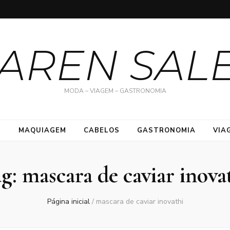
AREN SAL
MODA – VIAGEM – GASTRONOMIA
S
MAQUIAGEM
CABELOS
GASTRONOMIA
VIA
ag:
mascara de caviar inova
Página inicial
/
mascara de caviar inovathi