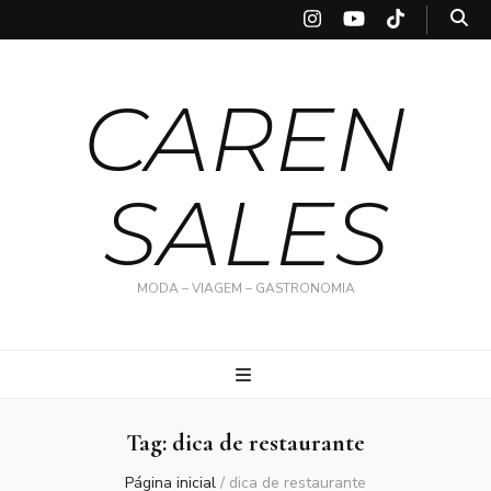
CAREN
SALES
MODA – VIAGEM – GASTRONOMIA
Tag:
dica de restaurante
Página inicial
/
dica de restaurante