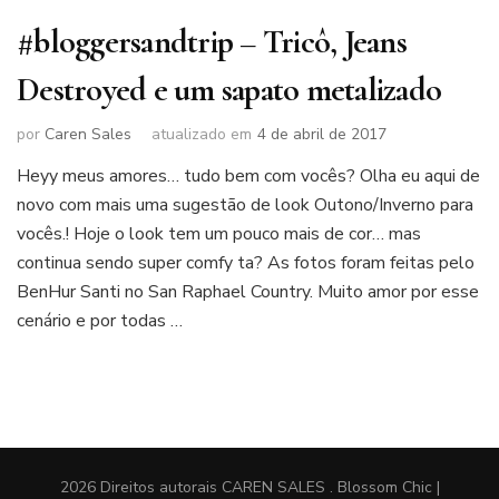
#bloggersandtrip – Tricô, Jeans
Destroyed e um sapato metalizado
por
Caren Sales
atualizado em
4 de abril de 2017
Heyy meus amores… tudo bem com vocês? Olha eu aqui de
novo com mais uma sugestão de look Outono/Inverno para
vocês.! Hoje o look tem um pouco mais de cor… mas
continua sendo super comfy ta? As fotos foram feitas pelo
BenHur Santi no San Raphael Country. Muito amor por esse
cenário e por todas …
2026 Direitos autorais
CAREN SALES
.
Blossom Chic |