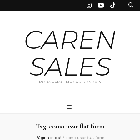
CAREN
SALES
MODA – VIAGEM – GASTRONOMIA
Tag:
como usar flat form
Página inicial
/
como usar flat form