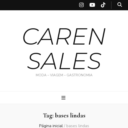
CAREN
SALES
MODA – VIAGEM – GASTRONOMIA
Tag:
bases lindas
Página inicial
/
bases lindas