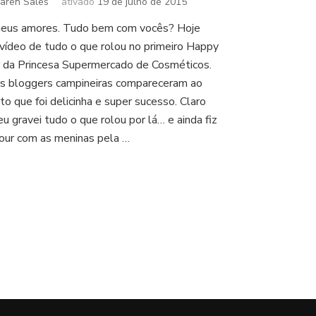
aren Sales
ativado
19 de julho de 2015
meus amores. Tudo bem com vocês? Hoje
vídeo de tudo o que rolou no primeiro Happy
 da Princesa Supermercado de Cosméticos.
as bloggers campineiras compareceram ao
to que foi delicinha e super sucesso. Claro
eu gravei tudo o que rolou por lá… e ainda fiz
our com as meninas pela …