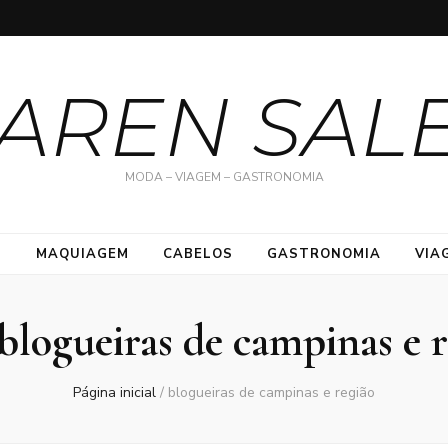
AREN SAL
MODA – VIAGEM – GASTRONOMIA
S
MAQUIAGEM
CABELOS
GASTRONOMIA
VIA
blogueiras de campinas e 
Página inicial
/
blogueiras de campinas e região