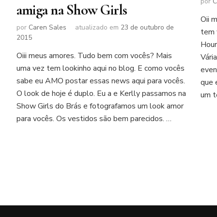
por
C
amiga na Show Girls
Oii 
por
Caren Sales
atualizado em
23 de outubro de
tem 
2015
Hour
Oiii meus amores. Tudo bem com vocês? Mais
Vári
uma vez tem lookinho aqui no blog. E como vocês
even
sabe eu AMO postar essas news aqui para vocês.
que 
O look de hoje é duplo. Eu a e Kerlly passamos na
um t
Show Girls do Brás e fotografamos um look amor
para vocês. Os vestidos são bem parecidos. …